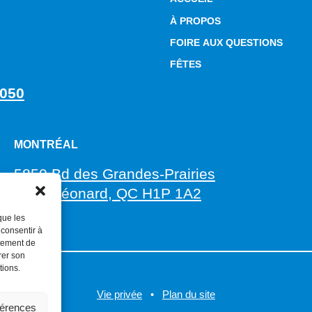
À PROPOS
FOIRE AUX QUESTIONS
FÊTES
5050
MONTRÉAL
5850 Bd des Grandes-Prairies
Saint-Léonard, QC H1P 1A2
que les
 consentir à
rtement de
rer son
tions.
Vie privée
•
Plan du site
férences