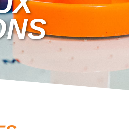
UX
ONS