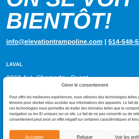
BIENTÔT!
info@elevationtrampoline.com
|
514-548-
LAVAL
2360 Aut. Chomedey Ouest
Gérer le consentement
Laval, QC H7X 4G8
Pour offrir les meilleures expériences, nous utilisons des technologies telles 
témoins pour stocker et/ou accéder aux informations des appareils. Le fait de
ces technologies nous permettra de traiter des données telles que le compo
navigation ou les ID uniques sur ce site. Le fait de ne pas consentir ou de reti
consentement peut avoir un effet négatif sur certaines caractéristiques et fonc
2024 © Elevation Trampoline – Tous droits réservés.
Accepter
Refuser
Voir les pré