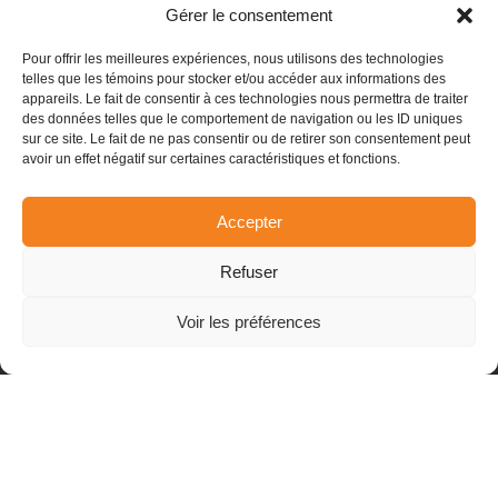
Gérer le consentement
Les centres de trampolines Elevation Trampolines
sont les meilleurs centres d’amusement pour
Pour offrir les meilleures expériences, nous utilisons des technologies
enfants et ados au Québec. Nos centres
telles que les témoins pour stocker et/ou accéder aux informations des
d’amusement sont axés sur le plaisir, la famille et
appareils. Le fait de consentir à ces technologies nous permettra de traiter
des données telles que le comportement de navigation ou les ID uniques
la sécurité avant tout.
sur ce site. Le fait de ne pas consentir ou de retirer son consentement peut
avoir un effet négatif sur certaines caractéristiques et fonctions.
Les activités offertes sont incroyables. Les enfants
et même les adultes pourront dépenser leurs
énergies et s’amuser comme des fous.
Accepter
Trampolines, escalade, sauts, parcours
d’obstacles, arcades et plus encore. Du plaisir pour
Refuser
toute la famille et les amis garanti.
Avez-vous essayé notre section bistro? Nos plats
Voir les préférences
préparés sur place sont tout simplement délicieux.
Pizza, poutine, croquettes, ailes de poulet et plus.
Ils valent le détour.
NOTRE MENU BISTRO