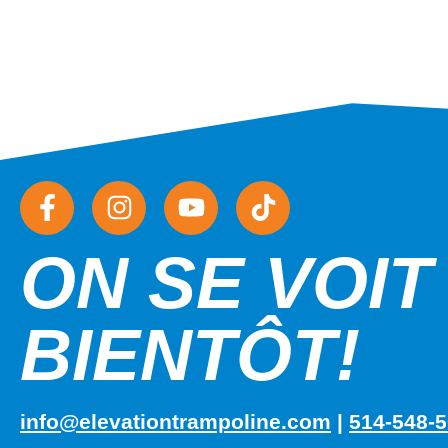
ON SE VOIT
BIENTÔT!
info@elevationtrampoline.com
|
514-548-