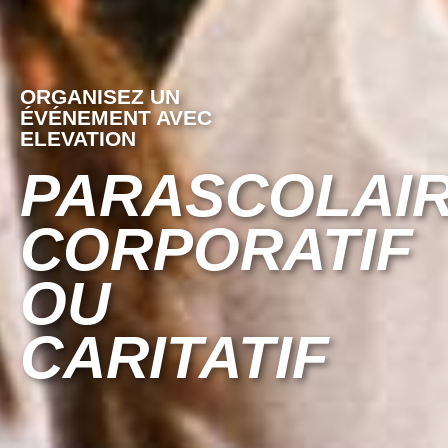
ORGANISEZ UN
ÉVÉNEMENT AVEC
ELEVATION
PARASCOLAIR
CORPORATIF
OU
CARITATIF