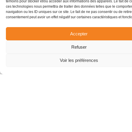
événements Elevation sont aussi parfaits pour le
témoins pour stocker et/ou accéder aux informations des appareils. Le fait de c
ces technologies nous permettra de traiter des données telles que le comport
party de Noël de votre bureau ou pour de simples
navigation ou les ID uniques sur ce site. Le fait de ne pas consentir ou de retire
rassemblements visant à remonter le moral des
consentement peut avoir un effet négatif sur certaines caractéristiques et foncti
troupes. Vous retrouverez assurément chez nous
votre âme d’enfant en partageant avec vos
collègues des tonnes de fous rires.
Accepter
Contactez-nous et nos coordonnateurs
Refuser
d’événements se feront un plaisir de répondre à
vos questions ou prendre un rendez-vous.
Voir les préférences
RÉSERVER MAINTENANT!