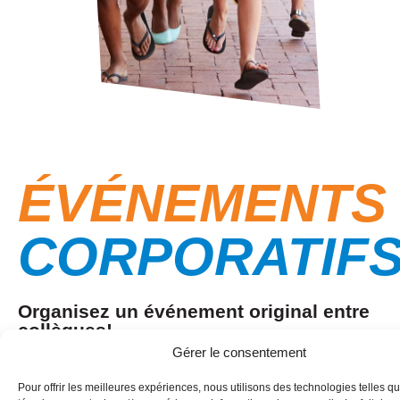
ÉVÉNEMENTS
CORPORATIF
Organisez un événement original entre
collègues!
Gérer le consentement
Notre centre est l’endroit idéal pour consolider
l’esprit d’équipe de son entreprise. Les
Pour offrir les meilleures expériences, nous utilisons des technologies telles qu